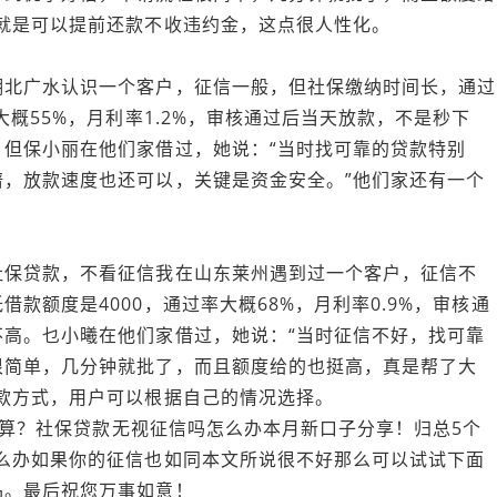
就是可以提前还款不收违约金，这点很人性化。
北‌广水认识一个客户，征信一般，但社保缴纳时间长，通过
大概55%，月利率1.2%，审核通过后当天放款，不是秒下
但保小丽在他们家借过，她说：“当时找可靠的贷款特别
，放款速度也还可以，关键是资金安全。”他们家还有一个
社保贷款，不看征信我在山东莱州遇到过一个客户，征信不
款额度是4000，通过率大概68%，月利率0.9%，审核通
高。乜小曦在他们家借过，她说：“当时征信不好，找可靠
很简单，几分钟就批了，而且额度给的也挺高，真是帮了大
款方式，用户可以根据自己的情况选择。
最合算？社保贷款无视征信吗怎么办本月新口子分享！归总​5个
么办如果你的征信也如同本文所说很不好那么可以试试下面
品。最后祝您万事如意！