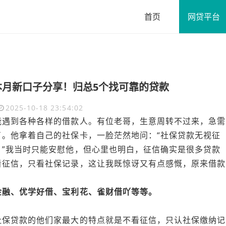
首页
网贷平台
月新口子分享！归总​5个找可靠的贷款
2025-10-18 23:54:02
能遇到各种各样的借款人。有位老哥，生意周转不过来，急需
。他拿着自己的社保卡，一脸茫然地问：“社保贷款无视征
”我当时只能安慰他，但心里也明白，征信确实是很多贷款
看征信，只看社保记录，这让我既惊讶又有点感慨，原来借款
金融、优学好借、宝利花、雀财借吖等等。
社保贷款的他们家最大的特点就是不看征信，只认社保缴纳记