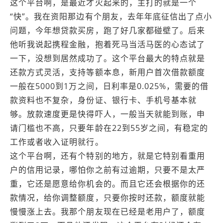
这个平台啊，是最近才火起来的，主打的就是一个
“快”。我在资阳那边有个朋友，去年年底征信出了点小
问题，今年想贷款买房，跑了好几家都碰壁了。后来
他听我说起携程金融，抱着死马当活马医的心态试了
一下，没想到居然成功了。这个平台最大的特点就是
还款方式灵活，支持等额本息，新用户首次借款额度
一般在5000到1万之间，日利率是0.025%，需要的借
款资料也不复杂，身份证、银行卡、手机号基本就
够。放款速度更是快得吓人，一般当天就能到账，申
请门槛也不高，只要年龄在22到55岁之间，有稳定的
工作或者收入证明就行。
这个平台啊，还有个特别的地方，就是它特别看重用
户的信用记录，哪怕你之前有过逾期，只要不是太严
重，它还是愿意给你机会的。而且它还会根据你的还
款情况，给你调整额度，只要你按时还款，额度就能
慢慢涨上去。我那个朋友现在已经是老用户了，额度