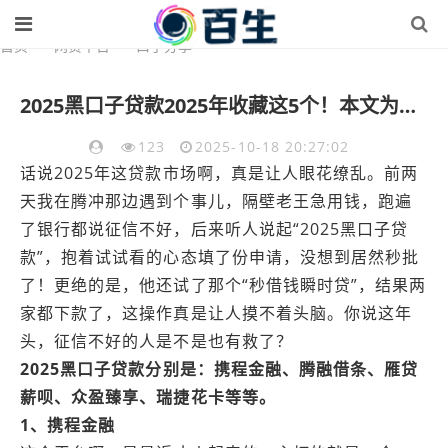
首页
>
网贷平台
>
口子分享
2025黑口子贷款2025年收藏这5个！本文为您全面揭露！
123
2025-10-18 20:27:02
话说2025年这贷款市场啊，真是让人眼花缭乱。前两
天我在腾冲那边遇到个事儿，隔壁老王急用钱，跑遍
了银行都说征信不好，后来听人说起“2025黑口子贷
款”，抱着试试看的心态填了份申请，没想到居然秒批
了！更绝的是，他还试了那个“秒借钱瞬时贷”，结果两
家都下款了，这操作真是让人摸不着头脑。你说这年
头，征信不好的人是不是也有救了？
2025黑口子贷款分别是：携程金融、腾融借条、雁贷
薪呗、众盈臻享、瑞捷花卡等等。
1、携程金融