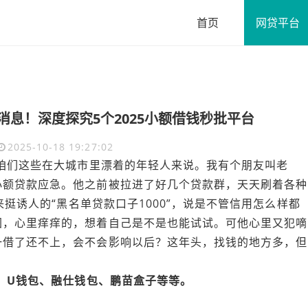
首页
网贷平台
道消息！深度探究5个2025小额借钱秒批平台
2025-10-18 19:27:02
对咱们这些在大城市里漂着的年轻人来说。我有个朋友叫老
小额贷款应急。他之前被拉进了好几个贷款群，天天刷着各种
来挺诱人的“黑名单贷款口子1000”，说是不管信用怎么样都
图，心里痒痒的，想着自己是不是也能试试。可他心里又犯嘀
一借了还不上，会不会影响以后？这年头，找钱的地方多，但
网、U钱包、融仕钱包、鹏苗盒子等等。