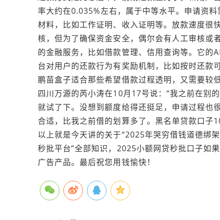
率大约在0.035%左右，属于中等水平。申请
材料，比如工作证明、收入证明等。放款速度很
核，但为了确保资金安全，偶尔会有人工审核或
的金融服务，比如借款管理、信用查询等。它的A
台对用户的还款行为有奖励机制，比如按时还款
鹏苗盒子适合那些希望借款过程透明，又需要较
四川‌万源的芮小涛在10月17号说：“我之前在
就试了下。没想到额度给得还挺足，申请过程也
合适，比我之前借的划算多了。黑名单贷款口子1
以上就是今天讲的关于“2025年哭穷借钱道德绑
秒批平台”全部知识，2025小额网贷秒批口子
广告产品。最后祝您用钱愉快！