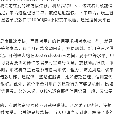
：“我之前在别的地方借过钱，利息高得吓人，这次看到玖誠借
挺足，申请过程也很简单。放款速度超快，下午申请，晚上钱
黑名单贷款口子1000那种小贷真不敢碰，还是这种大平台
点是审批速度快，而且对用户的信用要求相对宽松一些，就算
是等额本息，每个月还款金额固定，方便规划。新用户首次借
定。日利率大约在0.02%到0.035%之间，属于中等水平。
下可能需要绑定微信或者支付宝进行认证。放款速度很快，审
小时。审核机制主要是系统自动审核，但为了防范风险，偶尔
的借款功能，还提供一些增值服务，比如借款管理、信用查询
验很好。此外，这个平台对用户的还款行为有奖励机制，比如
者优惠券。总的来说，U钱包适合那些信用记录一般，又需要
装修的，有时候资金周转不开就得借钱。这次试了U钱包，没想
但能接受。最关键是放款快，当天申请当天到账，解决了我的