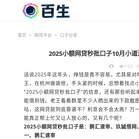
首页
>
网贷平台
>
口子分享
2025小额网贷秒批口子10月小
105
话说2025年这年头，挣钱是真不容易，尤其是
王，在杭州做装修，手头紧的时候，总想着找点
“2025小额网贷秒批口子”的信息，还有那些听起
能借到钱。老王看着群里不少人晒出来的下款截
咕，这网贷款到底靠谱不？利息会不会太高？万
能真正帮上忙又让人放心的，又有几个呢？
2025小额网贷秒批口子是：鹊汇速审、玖誠借
一、鹊汇速审