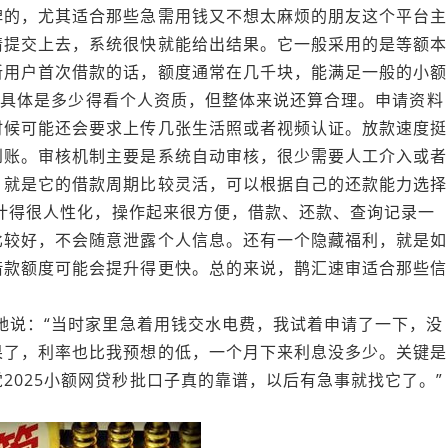
碑的，尤其适合那些急需用钱又不想太麻烦的朋友这个平台主
请提交上去，系统很快就能给出结果。它一般采用的是等额本
新用户首次借款的话，额度通常在几千块，能满足一般的小额
之间，具体是多少得看个人资质，但整体来说还算合理。申请资料
时候可能还会要求上传几张生活照或者视频认证。放款速度挺
到账。审核机制主要是系统自动审核，很少需要人工介入或者
，就是它的借款周期比较灵活，可以根据自己的还款能力选择
设计得很人性化，操作起来很方便，借款、还款、查询记录一
比较好，不会随意泄露个人信息。还有一个隐藏福利，就是如
借款额度可能会提升得更快。总的来说，鹊汇速审适合那些信
，她说：“当时家里急着用钱交水电费，我试着申请了一下，没
果了，利率也比我预想的低，一个月下来利息没多少。关键是
2025小额网贷秒批口子真的靠谱，以后有急事就找它了。”