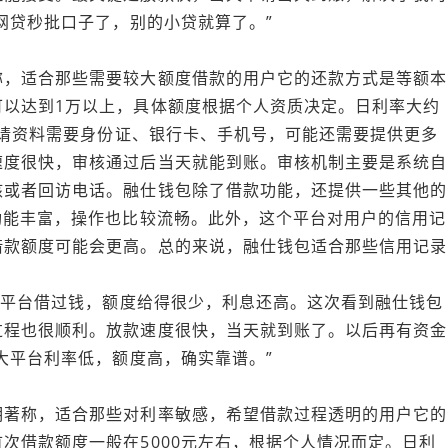
网贷秒批口子了，别的小贷就算了。”
称，适合那些需要较大额度借款的用户它的还款方式是等额本
可以达到1万以上，具体额度根据个人资质决定。日利率大约
。申请资料需要身份证、银行卡、手机号，可能还需要提供更多
速度很快，审核通过后当天就能到账。审核机制主要是系统自
核或者回访电话。融仕钱包除了借款功能，还提供一些其他的
功能丰富，操作也比较流畅。此外，这个平台对用户的信用记
借款额度可能会更高。总的来说，融仕钱包适合那些信用记录
别的平台借过钱，额度给得很少，利息还高。这次看到融仕钱包
过程也很顺利。放款速度很快，当天就到账了。以后再有资金
大平台利率低，额度高，确实靠谱。”
明著称，适合那些对利率敏感，希望借款过程透明的用户它的
次借款额度一般在5000元左右，根据个人情况而定。日利