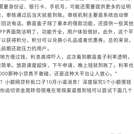
资料需要身份证、银行卡、手机号，可能还需要提供更多的证明
快，审核通过后当天就能到账。审核机制主要是系统自动审
者回访电话。鹏苗盒子除了基本的借款功能，还提供一些其他
PP界面简洁明了，功能齐全，用户体验很好。此外，这个平
可以获得积分，积分可以兑换小礼品或者优惠券。总的来说，
低前期还款压力的用户。
别的地方借过钱，利息高得吓人，这次看到鹏苗盒子利率透明，
很简单。放款速度超快，下午申请，晚上钱就到账了。利率也
000那种小贷真不敢碰，还是这种大平台让人放心。”
架？小额网贷秒批口子10月小道消息！深度探究5个小额借钱
如果你迫切资金周转但很难在常规渠道借到钱可以尝试下面几个