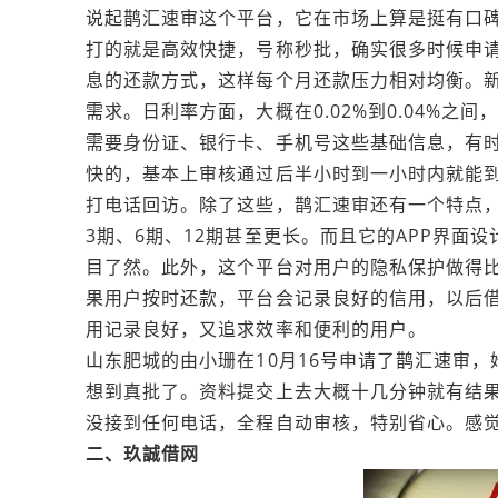
说起鹊汇速审这个平台，它在市场上算是挺有口
打的就是高效快捷，号称秒批，确实很多时候申
息的还款方式，这样每个月还款压力相对均衡。
需求。日利率方面，大概在0.02%到0.04%
需要身份证、银行卡、手机号这些基础信息，有
快的，基本上审核通过后半小时到一小时内就能
打电话回访。除了这些，鹊汇速审还有一个特点
3期、6期、12期甚至更长。而且它的APP界面
目了然。此外，这个平台对用户的隐私保护做得
果用户按时还款，平台会记录良好的信用，以后
用记录良好，又追求效率和便利的用户。
山东肥城的由小珊在10月16号申请了鹊汇速审
想到真批了。资料提交上去大概十几分钟就有结
没接到任何电话，全程自动审核，特别省心。感觉
二、玖誠借网