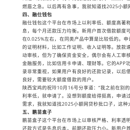
燃眉之急。以后再有急事，我就知道找2025小额
四、融仕钱包
融仕钱包这个平台在市场上以利率低、额度高著
息，每个月还款压力均衡。新用户首次借款额度
在0.025%左右，在同类产品中算是比较低的
的证明材料，比如工作证明、收入证明等。放款
动审核，但为了确保资金安全，偶尔会有人工审
金融服务，比如信用卡申请、理财等。它的APP
录非常重视，如果用户有良好的还款记录，以后
良好，需要较大额度借款的用户。
陕西宝鸡的祝玲10月16号分享道：“我之前在
利率低，就申请了。没想到额度给得挺高，申请
需求，我就知道找2025小额网贷秒批口子，这种
五、鹏苗盒子
鹏苗盒子这个平台在市场上以审核严格、利率透
还款方式是先息后本，前期还款压力小。新用户首