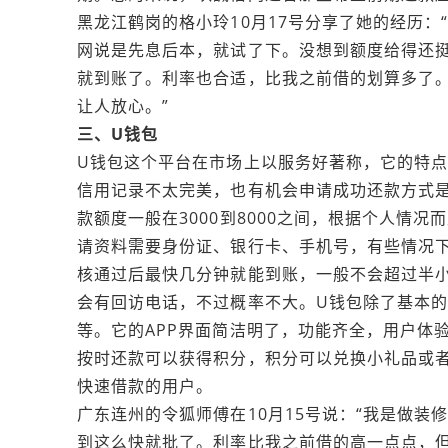
黑龙江鹤岗的格小玲10月17号分享了她的经历
网说是先息后本，就试了下。没想到额度给得还
就到账了。利率也合适，比我之前借的划算多了。
让人放心。”
三、U钱包
U钱包这个平台在市场上以服务好著称，它的特
信用记录不太完美，也有机会申请成功还款方式
款额度一般在3000到8000之间，根据个人情况而
请资料需要身份证、银行卡、手机号，有些情况
核通过后最快几分钟就能到账，一般不会超过半
会有回访电话，不过概率不大。U钱包除了基本
等。它的APP界面简洁明了，功能齐全，用户体
按时还款可以获得积分，积分可以兑换小礼品或
快速借款的用户。
广东‌连州的令狐师傅在10月15号说：“我是做
到这么快就批了。利率比我之前借的高一点点，