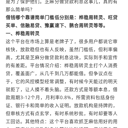
是为了保护他们。芝麻分做贷款利息这事儿，真的有
那么简单吗？
借钱哪个靠谱简单门槛低分别是：桦稳周转灵、旺贷
买单、信融易贷、豫赢速下、鹊合周转灵等等。
一、桦稳周转灵
这个平台在市场上算是老牌子了，很多用户都说它审
核快，放款稳但也有人反映，虽然门槛低，但利率偏
高，尤其是芝麻分做贷款利息这块，实际到手和宣传
的有差距。平台情况介绍：桦稳周转灵主打个人消费
贷，覆盖面广，从几千到几万都能借。但争议点在
于，它的风控模型经常调整，有时候今天能过的明天
就拒了，让人摸不着头脑。还款方式是等额本息，借
款周期3-12个月，月利率0.8%，所需资料包括身份
证、银行卡和简单的收入证明。放款机构是持牌的，
但审核方式有点玄学，有时系统秒批，有时却要等人
工回访。其他特点：这个平台喜欢抓芝麻信用好的用