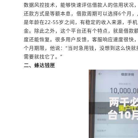
数据风控技术，能够快速评估借款人的信用状况
还款方式是等额本息，借款周期可以选择6个月，
是年龄在22-55岁之间，有稳定的收入来源，手
金。除此之外，这个平台还有个特点，就是借款
度还能恢复。很多用户反馈，客服响应速度很快，
个月期限，他说：“当时急用钱，没想到这么快就
需要就找它了。”
二、蜂达钱匣