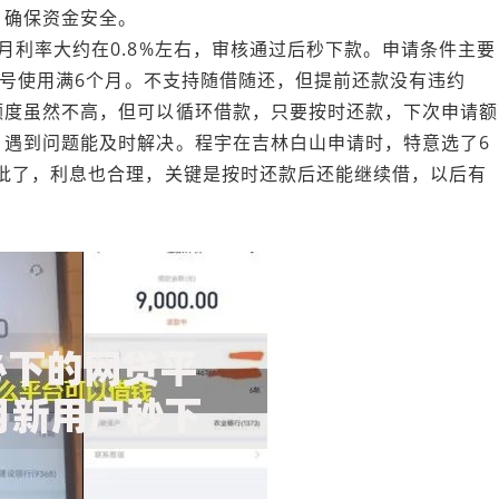
，确保资金安全。
月利率大约在0.8%左右，审核通过后秒下款。申请条件主要
机号使用满6个月。不支持随借随还，但提前还款没有违约
额度虽然不高，但可以循环借款，只要按时还款，下次申请额
遇到问题能及时解决。程宇在吉林‌白山申请时，特意选了6
批了，利息也合理，关键是按时还款后还能继续借，以后有