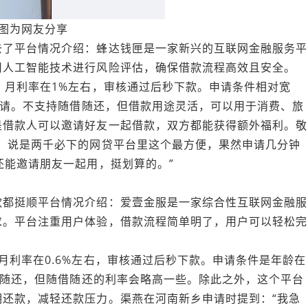
图为网友分享
去了平台情况介绍：蜂达钱匣是一家新兴的互联网金融服务平
用人工智能技术进行风险评估，确保借款流程高效且安全。
，月利率在1%左右，审核通过后秒下款。申请条件相对宽
可申请。不支持随借随还，但借款用途灵活，可以用于消费、旅
是借款人可以邀请好友一起借款，双方都能获得额外福利。敬
，说是两千必下的网贷平台里这个最方便，果然申请几分钟
还能邀请朋友一起用，挺划算的。”
款都挺顺平台情况介绍：爱壹金服是一家综合性互联网金融服
求。平台注重用户体验，借款流程简单明了，用户可以轻松完
月利率在0.6%左右，审核通过后秒下款。申请条件是年龄在
随借随还，但随借随还的利率会略高一些。除此之外，这个平台
还款，减轻还款压力。渠燕在河南‌新乡申请时提到：“我急