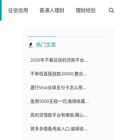
征信信用
普通人理财
理财经验
热门文章
2026年不看征信的贷款平台...
不审核直接放款20000,整合...
建行Visa全球支付卡怎么用...
急用5000无视一切,值得收藏...
高利贷借款平台有哪些,精心...
拼多多借备用金入口,值得收...