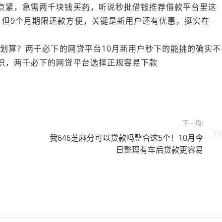
点紧，急需两千块钱买药，听说秒批借钱推荐借款平台里这
，但9个月期限还款方便，关键是新用户还有优惠，挺实在
最划算？两千必下的网贷平台10月新用户秒下的能挑的确实不
知识，两千必下的网贷平台选择正规容易下款
下一篇:
我646芝麻分可以贷款吗整合这5个！10月今
日整理有车后贷款更容易