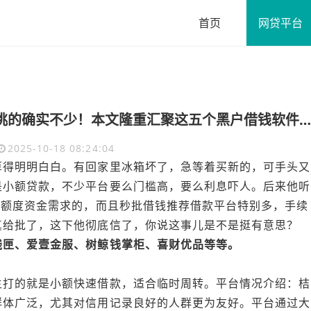
首页
网贷平台
两千必下的网贷平台10月新用户秒下的能挑的确实不少！本文隆重汇聚​这五个黑户借钱软件！
2025-10-18 08:24:04
算得明明白白。有回家里冰箱坏了，急等着买新的，可手头又
是小额贷款，不少平台要么门槛高，要么利息吓人。后来他听
小额度资金需求的，而且秒批借钱推荐借款平台特别多，手续
真给批了，这下他彻底信了，你说这事儿是不是挺有意思？
钱匣、爱壹金服、树鲸钱掌柜、喜财优品等等。
主打的就是小额快速借款，适合临时周转。平台情况介绍：桔
群体广泛，尤其对信用记录良好的人群更为友好。平台通过大